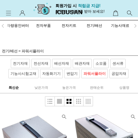
회원가입 시
적립금 지급!
ICBUSAN
회원 만의 혜택을 받아 보세요!
차량용인버터
전자부품
전자키트
전기/배선
기능사재료
전기/배선
>
파워서플라이
전기자재
전선자재
배선자재
배관자재
소모품
센서류
기능사시험교재
자동화기기
변압기
파워서플라이
공압자재
최신순
낮은가격
높은가격
판매순위
상품명