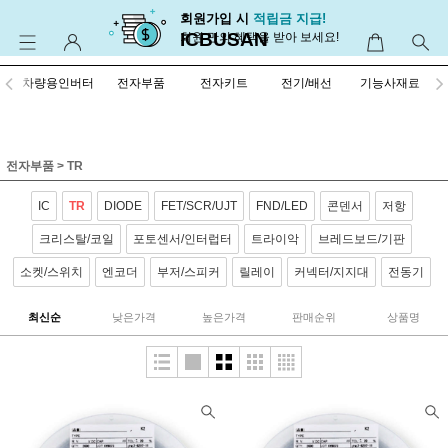
회원가입 시
적립금 지급!
ICBUSAN
회원 만의 혜택을 받아 보세요!
차량용인버터
전자부품
전자키트
전기/배선
기능사재료
전자부품
>
TR
IC
TR
DIODE
FET/SCR/UJT
FND/LED
콘덴서
저항
크리스탈/코일
포토센서/인터럽터
트라이악
브레드보드/기판
소켓/스위치
엔코더
부저/스피커
릴레이
커넥터/지지대
전동기
최신순
낮은가격
높은가격
판매순위
상품명