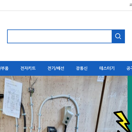
자부품
전자키트
전기/배선
광통신
테스터기
공