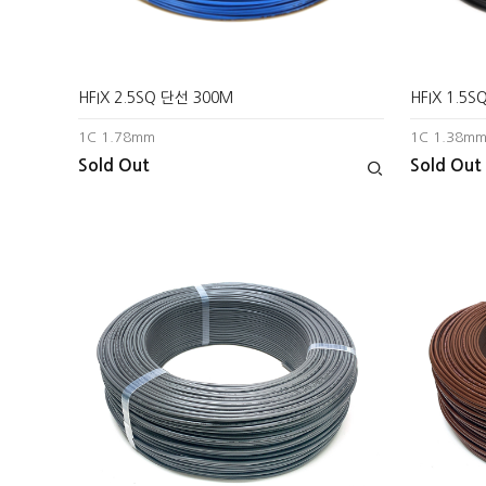
HFIX 2.5SQ 단선 300M
HFIX 1.5
1C 1.78mm
1C 1.38m
Sold Out
Sold Out