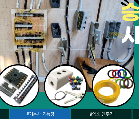
#기능사 기능장
#엑소 인두기